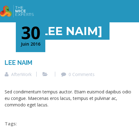
30
[LEE NAIM]
Juin 2016
LEE NAIM
AfterWork
0 Comments
Sed condimentum tempus auctor. Etiam euismod dapibus odio
eu congue. Maecenas eros lacus, tempus et pulvinar ac,
commodo eget lacus.
Tags: