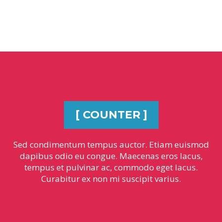
[ COUNTER ]
Sed condimentum tempus auctor. Etiam euismod
dapibus odio eu congue. Maecenas eros lacus,
tempus et pulvinar ac, commodo eget lacus.
Curabitur ex non mi suscipit varius.