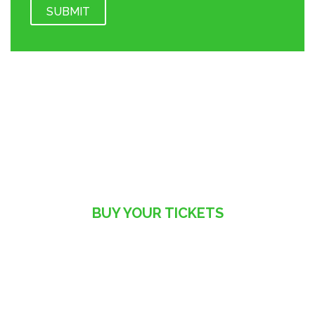
BUY YOUR TICKETS
Start Booking Your Seats
Today
Open Business Community